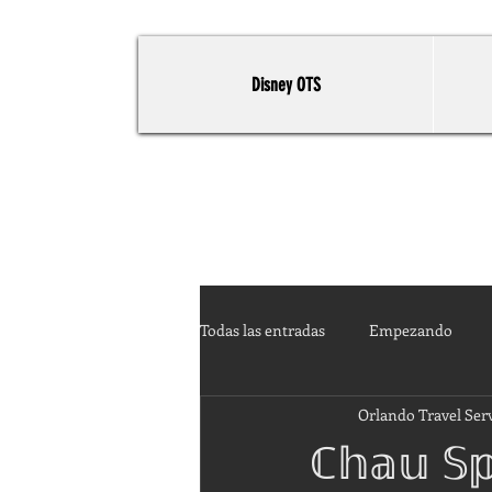
Disney OTS
Todas las entradas
Empezando
Orlando Travel Ser
ℂ𝕙𝕒𝕦 𝕊𝕡