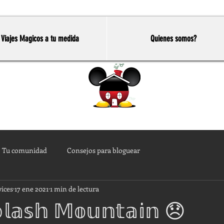
Viajes Magicos a tu medida
Quienes somos?
Home
Tu comunidad
Consejos para bloguear
vices
17 ene 2021
1 min de lectura
𝕝𝕒𝕤𝕙 𝕄𝕠𝕦𝕟𝕥𝕒𝕚𝕟 😞