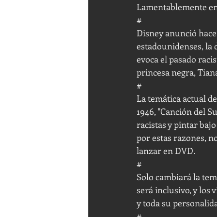
Lamentablemente en e
#
Disney anunció hace 
estadounidenses, la 
evoca el pasado racis
princesa negra, Tian
#
La temática actual d
1946, "Canción del Su
racistas y pintar baj
por estas razones, no
lanzar en DVD.
#
Solo cambiará la temá
será inclusivo, y los
y toda su personalid
#