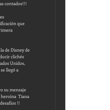
s contados!!! 
es 
ficación que 
primera 
la de Disney de 
ducir clichés 
tados Unidos, 
se llegó a 
ro su mensaje 
a heroina  Tiana 
esafíos !! 