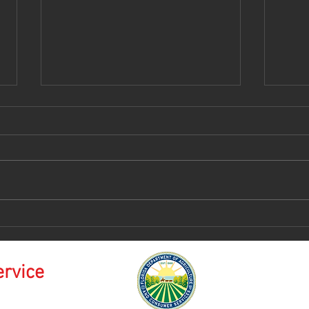
Isla
𝑪𝒓𝒖𝒄𝒆𝒓𝒐 𝑫𝒊𝒔𝒏𝒆𝒚 - 𝑨𝒓𝒈𝒆𝒏𝒕𝒊𝒏𝒂
🇦🇷
ervice