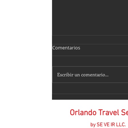
Comentarios
Escribir un comentario...
𝑬𝒔𝒕𝒂𝒕𝒖𝒂𝒔 𝑴𝒂́𝒈𝒊𝒄𝒂𝒎𝒆𝒏𝒕𝒆 𝑩𝒆𝒍𝒍𝒂𝒔
💕
Orlando Travel S
by SE VE IR LLC.