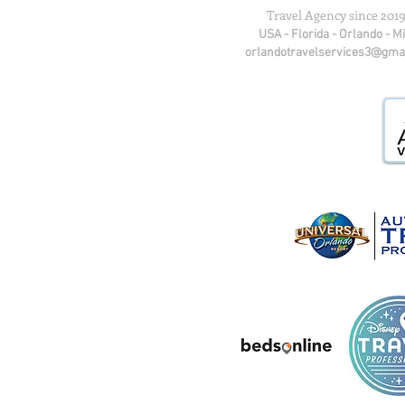
Travel Agency since 2019
USA - Florida - Orlando - M
orlandotravelservices3@gma