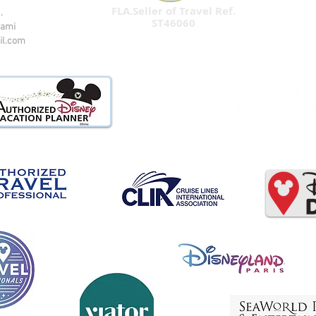
FLA.Seller of Travel Ref.
.
ST46060
iami
il.com