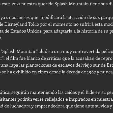
ste  2021 nuestra querida Splash Mountain tiene sus día
ya unos meses que  modificará la atracción de sus parqu
de Disneyland Tokio por el momento no sufrirá esta modi
ta de Estados Unidos​, para adaptarla a la historia de su 
a.
e "Splash Mountain" alude a una muy controvertida pelícu
r", el film fue blanco de críticas que la acusaban de repro
o una lupa las plantaciones de esclavos del viejo sur de Es
 se ha exhibido en cines desde la década de 1980 y nunca 
tica, seguirán manteniendo las caídas y el Ride en si, pe
 visitantes podrán verse reflejados e inspirados en nuestr
ad de luchadora y emprendedora que tiene ante su vida y d