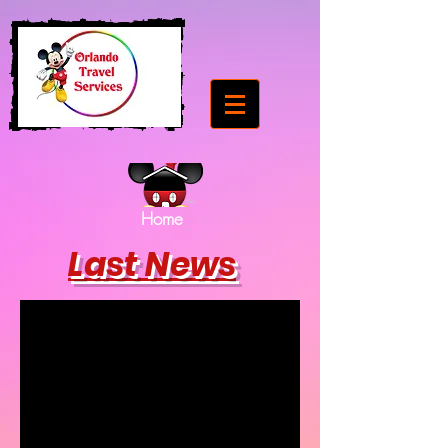
Home
Last News