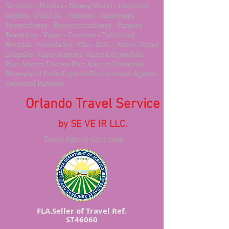
Servicios - Hoteles - Disney World - Universal
Studios - Orlando - Turismo - Vacaciones -
Promociones - Recomendaciones - Parques
Temáticos - Viajes - Cruceros - Publicidad -
Noticias - Novedades - Clia - MSC - Autos -Viajes
Grupales-Viajes Magicos-Viajes a tu medida-
Plan Ahorro Disney-Plan Ahorro Universal-
Disneyland Paris-Expedia-Disney travel Agents-
Universal Partener-
Orlando Travel Service
by SE VE IR LLC.
Travel Agency since 2019.
FLA.Seller of Travel Ref.
ST46060