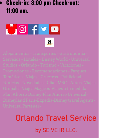
Check-in: 3:00 pm Check-out:
11:00 am
.
Alojamientos - Transportes - Gastronomía -
Servicios - Hoteles - Disney World - Universal
Studios - Orlando - Turismo - Vacaciones -
Promociones - Recomendaciones - Parques
Temáticos - Viajes - Cruceros - Publicidad -
Noticias - Novedades - Clia - MSC - Autos -Viajes
Grupales-Viajes Magicos-Viajes a tu medida-
Plan Ahorro Disney-Plan Ahorro Universal-
Disneyland Paris-Expedia-Disney travel Agents-
Universal Partener-
Orlando Travel Service
by SE VE IR LLC.