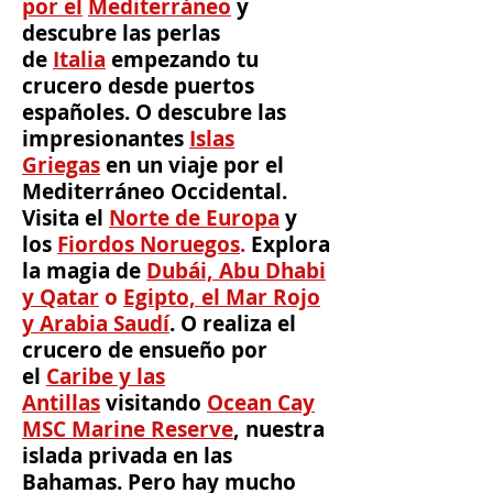
por el
Mediterráneo
y
descubre las perlas
de
Italia
empezando
tu
crucero desde puertos
españoles
. O descubre las
impresionantes
Islas
Griegas
en un viaje por el
Mediterráneo Occidental.
Visita el
Norte de Europa
y
los
Fiordos Noruegos
.
Explora
la magia de
Dubái, Abu Dhabi
y Qatar
o
Egipto, el Mar Rojo
y Arabia Saudí
. O realiza el
crucero de ensueño por
el
Caribe y las
Antillas
visitando
Ocean Cay
MSC Marine Reserve
, nuestra
islada privada en las
Bahamas. Pero hay mucho