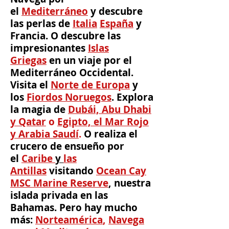
el
Mediterráneo
y descubre
las perlas de
Italia
España
y
Francia. O descubre las
impresionantes
Islas
Griegas
en un viaje por el
Mediterráneo Occidental.
Visita el
Norte de Europa
y
los
Fiordos Noruegos
. Explora
la magia de
Dubái, Abu Dhabi
y Qatar
o
Egipto, el Mar Rojo
y Arabia Saudí
.
O realiza el
crucero de ensueño por
el
Caribe
y
las
Antillas
visitando
Ocean Cay
MSC Marine Reserve
, nuestra
islada privada en las
Bahamas. Pero hay mucho
más:
Norteamérica
,
Navega