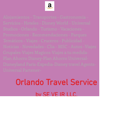
Alojamientos - Transportes - Gastronomía -
Servicios - Hoteles - Disney World - Universal
Studios - Orlando - Turismo - Vacaciones -
Promociones - Recomendaciones - Parques
Temáticos - Viajes - Cruceros - Publicidad -
Noticias - Novedades - Clia - MSC - Autos -Viajes
Grupales-Viajes Magicos-Viajes a tu medida-
Plan Ahorro Disney-Plan Ahorro Universal-
Disneyland Paris-Expedia-Disney travel Agents-
Universal Partener-
Orlando Travel Service
by SE VE IR LLC.
Travel Agency since 2019.