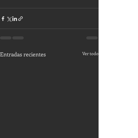
Entradas recientes
Ver todo