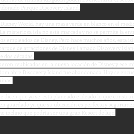
ndonado Parque Discovery Island.
e Disney World, hay una masa verde en blanco en el medi
 La misteriosa isla no está marcada y no se permite la entr
 los empleados de Disney. Pero hace muchos años, esta isl
 parque de atracciones de Disney llamado Discovery Islan
e dos décadas.
ueron reubicados en la nueva locación de Disney y ese 
om abre Discovery Island fue abandonada. Hoy se encue
inas.
dicen que ya se  está planeado e ideado lo que construir
en guardado ya que su ubicación es perfecta y seguramen
e inclino que podría ser una gran Resort de lujo.