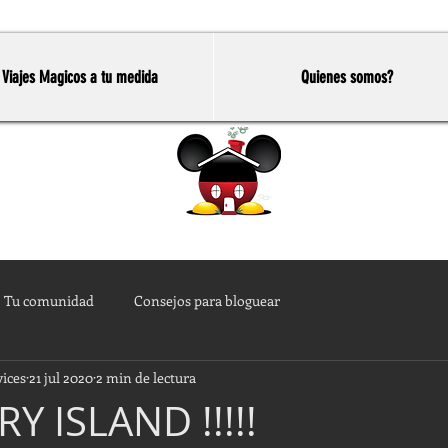
Viajes Magicos a tu medida
Quienes somos?
Home
Tu comunidad
Consejos para bloguear
vices
21 jul 2020
2 min de lectura
Y ISLAND !!!!!