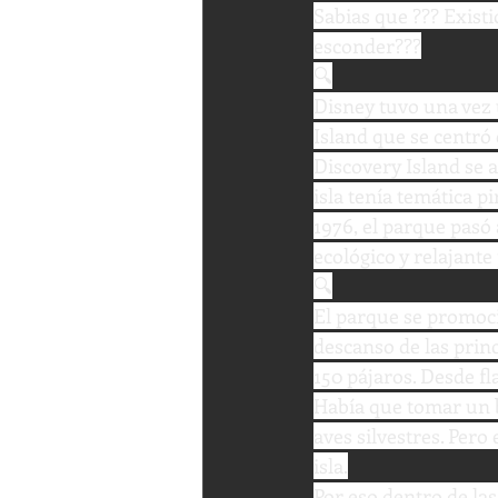
Sabias que ??? Exist
esconder???
🔍
Disney tuvo una vez 
Island que se centró 
Discovery Island se 
isla tenía temática p
1976, el parque pasó 
ecológico y relajante
🔍
El parque se promoci
descanso de las princ
150 pájaros. Desde fl
Había que tomar un b
aves silvestres. Per
isla.
Por eso dentro de la