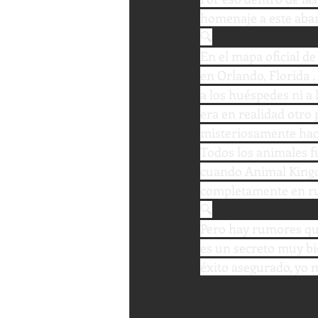
homenaje a este aba
🔍
En el mapa oficial d
en Orlando, Florida .
a los huéspedes ni a
era en realidad otro
misteriosamente hac
Todos los animales f
cuando Animal Kingd
completamente en ru
🔍
Pero hay rumores que 
es un secreto muy bi
éxito asegurado, yo m