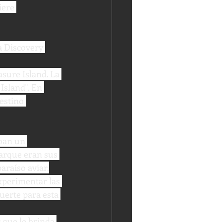
iere 
a Discovery 
sure Island. La 
Island". En 
estino 
ban un 
parque eran sus 
araíso aviar.
xperimentar las 
uerte para esta 
 que le brinda 