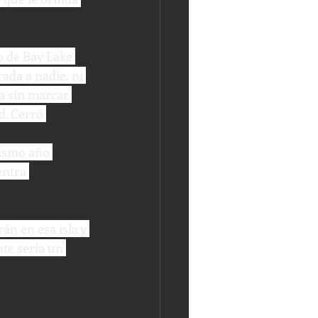
o de Bay Lake 
ada a nadie, ni 
a sin marcar 
d. Cerró 
mismo año 
ntra 
án en esa isla y 
te sería un 