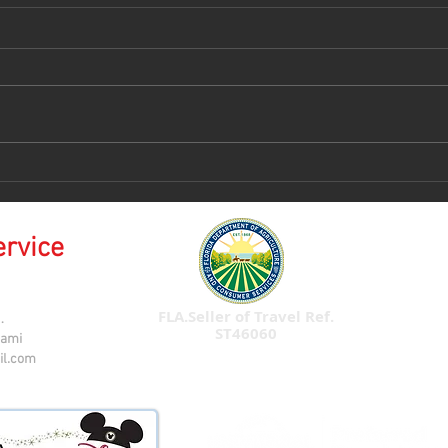
Isla
𝑪𝒓𝒖𝒄𝒆𝒓𝒐 𝑫𝒊𝒔𝒏𝒆𝒚 - 𝑨𝒓𝒈𝒆𝒏𝒕𝒊𝒏𝒂
🇦🇷
ervice
FLA.Seller of Travel Ref.
.
ST46060
iami
il.com