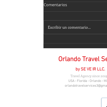
Comentarios
Escribir un comentario...
𝑬𝒔𝒕𝒂𝒕𝒖𝒂𝒔 𝑴𝒂́𝒈𝒊𝒄𝒂𝒎𝒆𝒏𝒕𝒆 𝑩𝒆𝒍𝒍𝒂𝒔
💕
Orlando Travel S
by SE VE IR LLC.
Travel Agency since 2019
USA - Florida - Orlando - M
orlandotravelservices3@gma