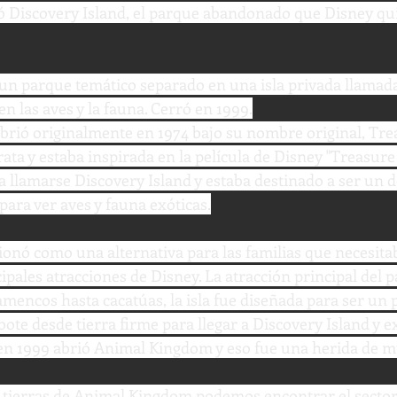
ió Discovery Island, el parque abandonado que Disney qu
un parque temático separado en una isla privada llamad
en las aves y la fauna. Cerró en 1999.
abrió originalmente en 1974 bajo su nombre original, Trea
irata y estaba inspirada en la película de Disney "Treasure 
a llamarse Discovery Island y estaba destinado a ser un d
 para ver aves y fauna exóticas.
onó como una alternativa para las familias que necesita
ipales atracciones de Disney. La atracción principal del 
amencos hasta cacatúas, la isla fue diseñada para ser un p
ote desde tierra firme para llegar a Discovery Island y e
o en 1999 abrió Animal Kingdom y eso fue una herida de m
s tierras de Animal Kingdom podemos encontrar el sector