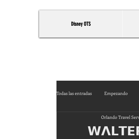
Disney OTS
Todas las entradas
Empezando
Orlando Travel Ser
𝗪𝝠𝗟𝗧𝗘