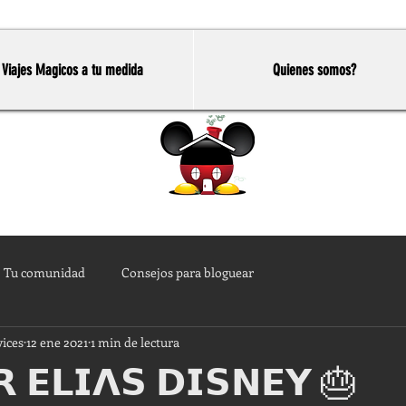
Viajes Magicos a tu medida
Quienes somos?
Home
Tu comunidad
Consejos para bloguear
vices
12 ene 2021
1 min de lectura
 𝗘𝗟𝗜𝝠𝗦 𝗗𝗜𝗦𝗡𝗘𝗬 🎂