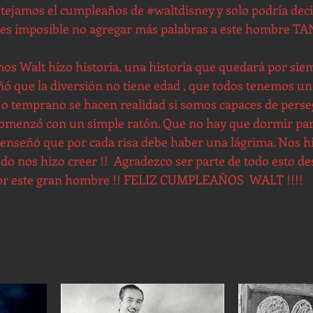
estejamos el cumpleaños de 
#waltdisney
 y solo podría dec
 es imposible no agregar más palabras a este hombre TA
s Walt hizo historia, una historia que quedará por siem
ñó que la diversión no tiene edad , que todos tenemos un
 o temprano se hacen realidad si somos capaces de perse
omenzó con un simple ratón. Que no hay que dormir par
 enseñó que por cada risa debe haber una lágrima. Nos hi
odo nos hizo creer !!  Agradezco ser parte de todo esto d
por este gran hombre !! FELIZ CUMPLEAÑOS  WALT !!!!