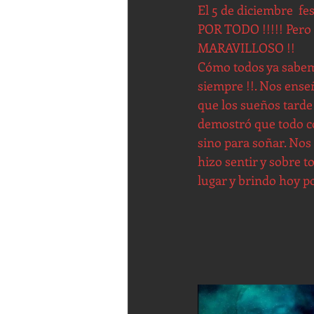
El 5 de diciembre  f
POR TODO !!!!! Pero
MARAVILLOSO !!
Cómo todos ya sabemo
siempre !!. Nos ense
que los sueños tarde
demostró que todo c
sino para soñar. Nos
hizo sentir y sobre t
lugar y brindo hoy 