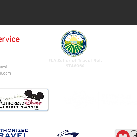
Isla
𝑪𝒓𝒖𝒄𝒆𝒓𝒐 𝑫𝒊𝒔𝒏𝒆𝒚 - 𝑨𝒓𝒈𝒆𝒏𝒕𝒊𝒏𝒂
🇦🇷
ervice
FLA.Seller of Travel Ref.
.
ST46060
iami
il.com