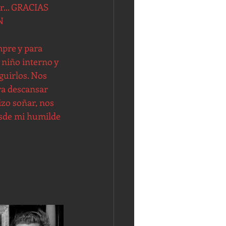
ir... GRACIAS 
N 
pre y para 
 niño interno y 
guirlos. Nos 
a descansar 
zo soñar, nos 
esde mi humilde 