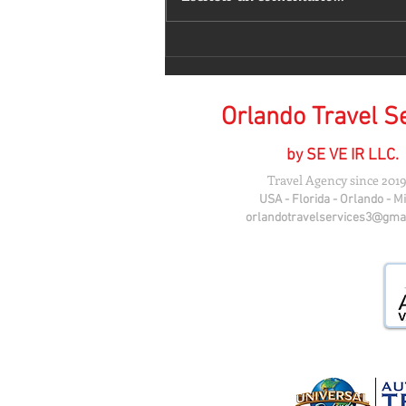
𝑬𝒔𝒕𝒂𝒕𝒖𝒂𝒔 𝑴𝒂́𝒈𝒊𝒄𝒂𝒎𝒆𝒏𝒕𝒆 𝑩𝒆𝒍𝒍𝒂𝒔
💕
Orlando Travel S
by SE VE IR LLC.
Travel Agency since 2019
USA - Florida - Orlando - M
orlandotravelservices3@gma