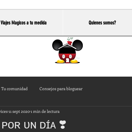
Viajes Magicos a tu medida
Quienes somos?
Home
Tu comunidad
Consejos para bloguear
vices
11 sept 2020
1 min de lectura
ᴘᴏʀ ᴜɴ ᴅɪ́ᴀ ❣️