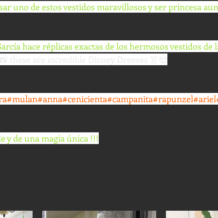
usar uno de estos vestidos maravillosos y ser princesa au
arcía hace réplicas exactas de los hermosos vestidos de l
📸 these are incredible Disney Dreeses 👗😍
ra
#mulan
#anna
#cenicienta
#campanita
#rapunzel
#ariel
le y de una magia única !!!