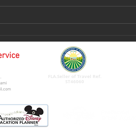
Isla
𝑪𝒓𝒖𝒄𝒆𝒓𝒐 𝑫𝒊𝒔𝒏𝒆𝒚 - 𝑨𝒓𝒈𝒆𝒏𝒕𝒊𝒏𝒂
🇦🇷
ervice
FLA.Seller of Travel Ref.
.
ST46060
iami
il.com