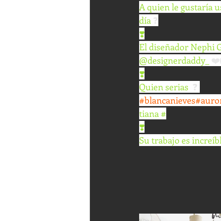
A quien le gustaría 
día 
❓
❣️
El diseñador Nephi G
@designerdaddy_ 
❤️
❣️
Quien serias  
❓ 
#blancanieves
#auro
tian
a #
❣️
Su trabajo es increíb