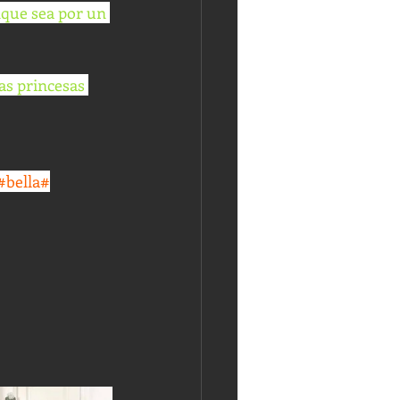
nque sea por un 
as princesas 
#bella
#