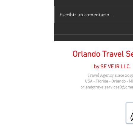
Escribir un comentario...
𝑬𝒔𝒕𝒂𝒕𝒖𝒂𝒔 𝑴𝒂́𝒈𝒊𝒄𝒂𝒎𝒆𝒏𝒕𝒆 𝑩𝒆𝒍𝒍𝒂𝒔
💕
Orlando Travel S
by SE VE IR LLC.
Travel Agency since 2019
USA - Florida - Orlando - M
orlandotravelservices3@gma