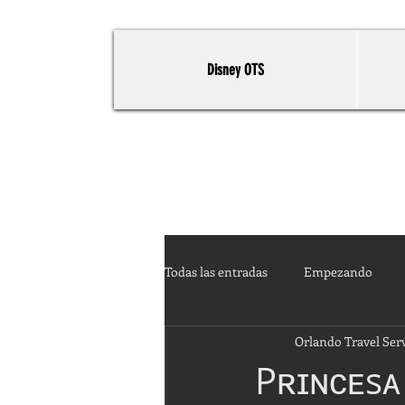
Disney OTS
Todas las entradas
Empezando
Orlando Travel Ser
Pʀɪɴᴄᴇsᴀ 