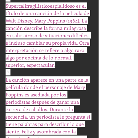
Supercalifragilisticoespialidoso es el 
título de una canción de la película de 
Walt Disney, Mary Poppins (1964). La 
canción describe la forma milagrosa 
en salir airoso de situaciones difíciles, 
e incluso cambiar su propia vida. Otra 
interpretación se refiere a algo raro, 
algo por encima de lo normal, 
superior, espectacular.
🌂
La canción aparece en una parte de la 
película donde el personaje de Mary 
Poppins es asediada por los 
periodistas después de ganar una 
carrera de caballos. Durante la 
secuencia, un periodista le pregunta si 
tiene palabras para describir lo que 
siente. Feliz y asombrada con la 