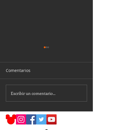
Comentarios
Island H2O Live 
Escribir un comentario...
𝑪𝒓𝒖𝒄𝒆𝒓𝒐 𝑫𝒊𝒔𝒏𝒆𝒚 - 𝑨𝒓𝒈𝒆𝒏𝒕𝒊𝒏𝒂
🇦🇷