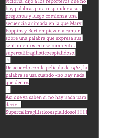
victoria, dijo a los reporteros que no 
hay palabras para responder a sus 
preguntas y luego comienza una 
secuencia animada en la que Mary 
Poppins y Bert empiezan a cantar 
sobre una palabra que expresa sus 
sentimientos en ese momento: 
supercalifragilisticoespialidoso.
🌂
De acuerdo con la película de 1964, la 
palabra se usa cuando «no hay nada 
que decir».
🌂
Así que ya saben si no hay nada para 
decir... 
Supercalifragilisticoespialidoso!!!!!!!!