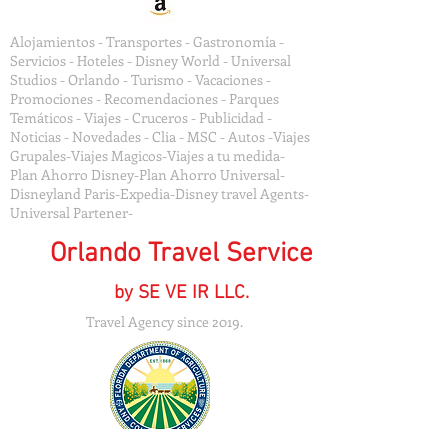
Alojamientos - Transportes - Gastronomía -
Servicios - Hoteles - Disney World - Universal
Studios - Orlando - Turismo - Vacaciones -
Promociones - Recomendaciones - Parques
Temáticos - Viajes - Cruceros - Publicidad -
Noticias - Novedades - Clia - MSC - Autos -Viajes
Grupales-Viajes Magicos-Viajes a tu medida-
Plan Ahorro Disney-Plan Ahorro Universal-
Disneyland Paris-Expedia-Disney travel Agents-
Universal Partener-
Orlando Travel Service
by SE VE IR LLC.
Travel Agency since 2019.